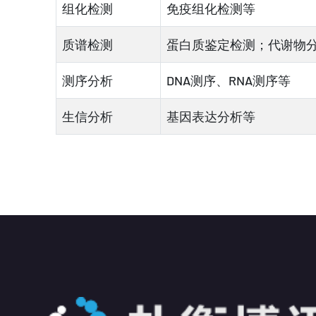
组化检测
免疫组化检测等
质谱检测
蛋白质鉴定检测；代谢物
测序分析
DNA测序、RNA测序等
生信分析
基因表达分析等