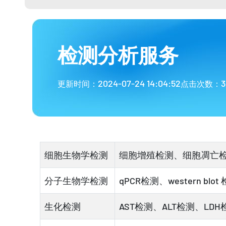
检测分析服务
2024-07-24 14:04:52
3
更新时间：
点击次数：
细胞生物学检测
细胞增殖检测、细胞凋亡
分子生物学检测
qPCR检测、western bl
生化检测
AST检测、ALT检测、LD