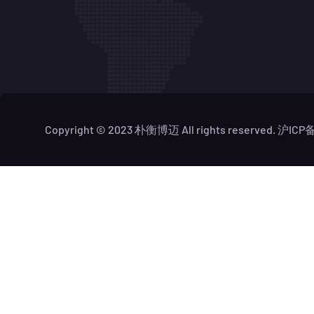
Copyright © 2023 朴衡博迈 All rights reserved.
沪ICP备